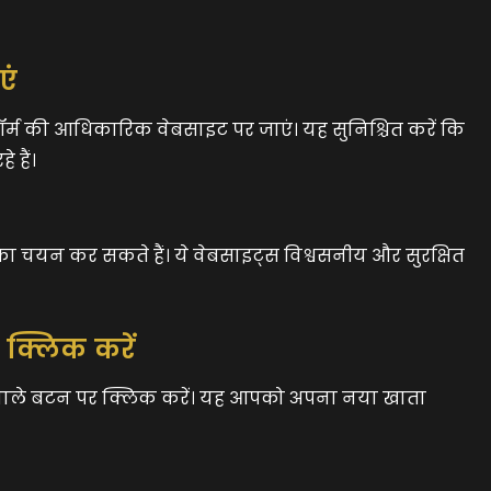
एं
लेटफॉर्म की आधिकारिक वेबसाइट पर जाएं। यह सुनिश्चित करें कि
 हैं।
ा चयन कर सकते हैं। ये वेबसाइट्स विश्वसनीय और सुरक्षित
 क्लिक करें
प’ वाले बटन पर क्लिक करें। यह आपको अपना नया खाता