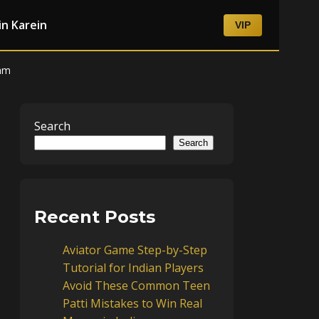
in Karein
VIP
eam
Search
Search
Recent Posts
Aviator Game Step-by-Step
Tutorial for Indian Players
Avoid These Common Teen
Patti Mistakes to Win Real