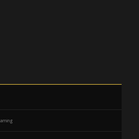
Gaming